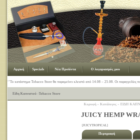
Αρχική
Specials
Νέα Προϊόντα
Ο λογαριασμός μου
‘’Το κατάστημα Tobacco Store θα παραμείνει κλειστό από 14.08 – 25.08. Οι παραγγελίες π
Είδη Καπνιστού -Tobacco Store
Κορυφή
»
Κατάλογος
»
ΕΙΔΗ ΚΑΠ
JUICY HEMP WR
[JUICYTROPICAL]
Περιγραφή